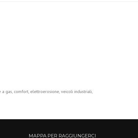
a gas, comfort, elettroerosione, veicoli industriali,
MAPPA PER RAGGIUNGERCI