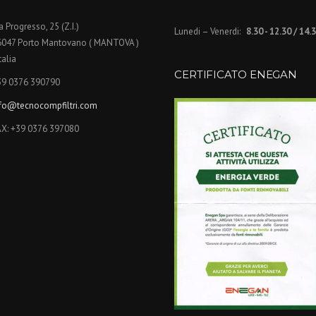
a Progresso, 25 (Z.I.)
Lunedi – Venerdi:
8.30 - 12.30 / 14.
6047 Porto Mantovano ( MANTOVA )
Italia
CERTIFICATO ENEGAN
39 0376 390790
nfo@tecnocompfiltri.com
AX: +39 0376 397080