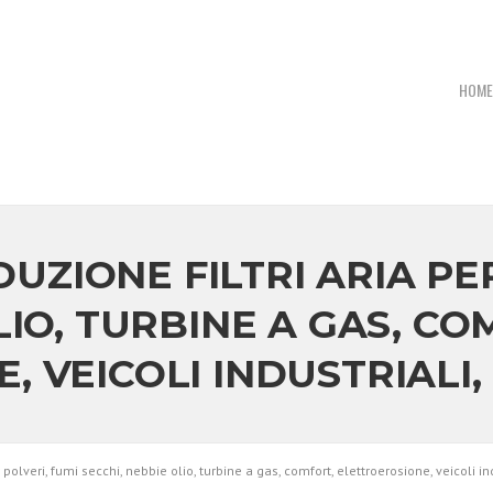
P
HOME
ZIONE FILTRI ARIA PER
LIO, TURBINE A GAS, CO
 VEICOLI INDUSTRIALI,
polveri, fumi secchi, nebbie olio, turbine a gas, comfort, elettroerosione, veicoli in