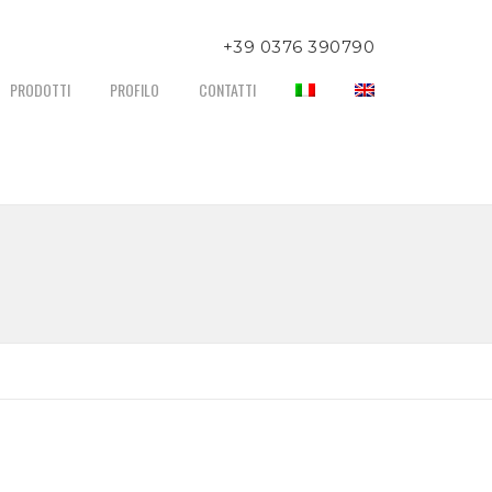
+39 0376 390790
er informazioni chiamare al numero:
PRODOTTI
PROFILO
CONTATTI