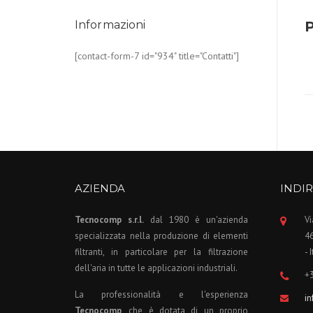
Informazioni
P
[contact-form-7 id="934" title="Contatti"]
AZIENDA
INDIR
Tecnocomp s.r.l.
dal 1980 è un'azienda
Vi
specializzata nella produzione di elementi
4
filtranti, in particolare per la filtrazione
- 
dell'aria in tutte le applicazioni industriali.
+
La professionalità e l'esperienza
i
Tecnocomp
, che è dotata di un proprio