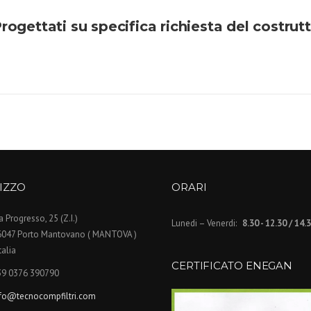
rogettati su specifica richiesta
del costrutt
IZZO
ORARI
a Progresso, 25 (Z.I.)
Lunedi – Venerdi:
8.30 - 12.30 / 14.
6047 Porto Mantovano ( MANTOVA )
Italia
CERTIFICATO ENEGAN
39 0376 390790
nfo@tecnocompfiltri.com