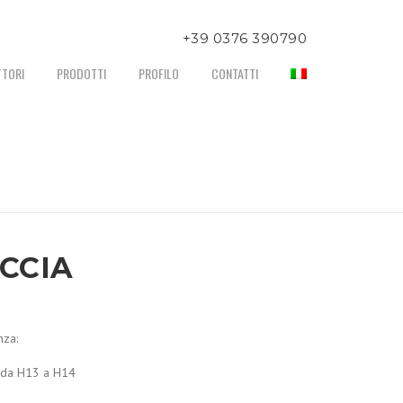
+39 0376 390790
er informazioni chiamare al numero:
TTORI
PRODOTTI
PROFILO
CONTATTI
UCCIA
nza:
da H13 a H14