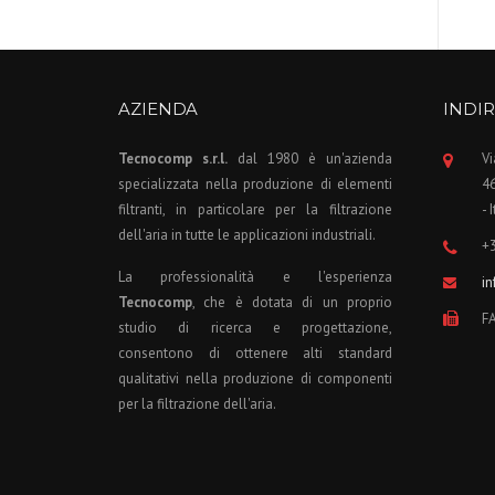
AZIENDA
INDIR
Tecnocomp s.r.l.
dal 1980 è un'azienda
Vi
specializzata nella produzione di elementi
4
filtranti, in particolare per la filtrazione
- 
dell'aria in tutte le applicazioni industriali.
+
La professionalità e l'esperienza
i
Tecnocomp
, che è dotata di un proprio
F
studio di ricerca e progettazione,
consentono di ottenere alti standard
qualitativi nella produzione di componenti
per la filtrazione dell'aria.