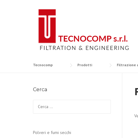
Skip
to
content
Tecnocomp
Prodotti
Filtrazione 
Cerca
Ricerca
per:
Ve
Polveri e fumi secchi