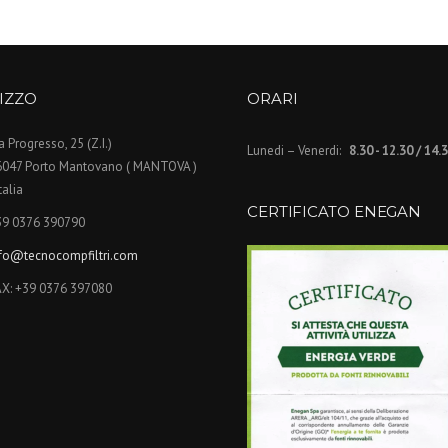
IZZO
ORARI
a Progresso, 25 (Z.I.)
Lunedi – Venerdi:
8.30 - 12.30 / 14.
6047 Porto Mantovano ( MANTOVA )
Italia
CERTIFICATO ENEGAN
39 0376 390790
nfo@tecnocompfiltri.com
AX: +39 0376 397080